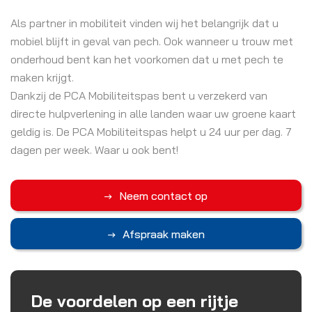
Als partner in mobiliteit vinden wij het belangrijk dat u
mobiel blijft in geval van pech. Ook wanneer u trouw met
onderhoud bent kan het voorkomen dat u met pech te
maken krijgt.
Dankzij de PCA Mobiliteitspas bent u verzekerd van
directe hulpverlening in alle landen waar uw groene kaart
geldig is. De PCA Mobiliteitspas helpt u 24 uur per dag. 7
dagen per week. Waar u ook bent!
Neem contact op
Afspraak maken
De voordelen op een rijtje