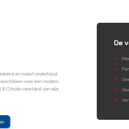
De v
Mer
Per
sprekend en naast onderhoud
Ge
j beschikken over een modern
 & Citroën verstand van alle
Gec
Ver
en