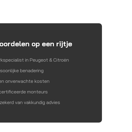
oordelen op een rijtje
kspecialist in Peugeot & Citroën
soonlijke benadering
en onverwachte kosten
ertificeerde monteurs
zekerd van vakkundig advies