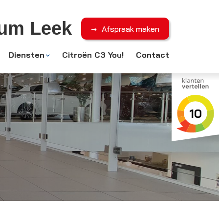
rum Leek
Afspraak maken
Diensten
Citroën C3 You!
Contact
10