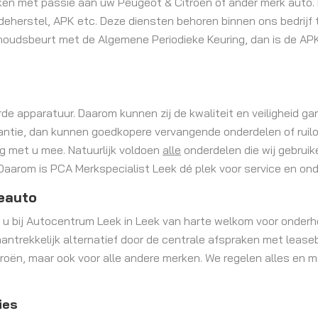
n met passie aan uw Peugeot & Citroën of ander merk auto.
adeherstel, APK etc. Deze diensten behoren binnen ons bedrijf 
udsbeurt met de Algemene Periodieke Keuring, dan is de APK
 apparatuur. Daarom kunnen zij de kwaliteit en veiligheid ga
rantie, dan kunnen goedkopere vervangende onderdelen of ruil
aag met u mee. Natuurlijk voldoen
alle
onderdelen die wij gebruik
aarom is PCA Merkspecialist Leek dé plek voor service en on
eauto
t u bij Autocentrum Leek in Leek van harte welkom voor onderh
aantrekkelijk alternatief door de centrale afspraken met lease
roën, maar ook voor alle andere merken. We regelen alles en me
ies