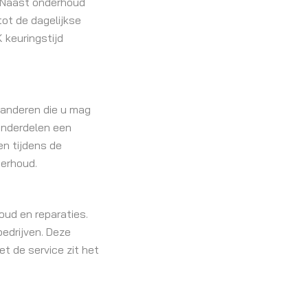
 Naast onderhoud
tot de dagelijkse
 keuringstijd
randeren die u mag
onderdelen een
en tijdens de
derhoud.
oud en reparaties.
bedrijven. Deze
t de service zit het