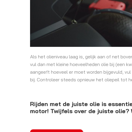
Als het olieniveau laag is, gelijk aan of net bo
vul dan met kleine hoeveelheden olie bij (een kwa
aangeeft hoeveel er moet worden bijgevuld, vul
bij. Controleer steeds opnieuw het oliepeil tot he
Rijden met de juiste olie is essent
motor! Twijfels over de juiste olie?