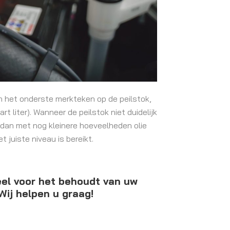
ven het onderste merkteken op de peilstok,
rt liter). Wanneer de peilstok niet duidelijk
 dan met nog kleinere hoeveelheden olie
t juiste niveau is bereikt.
ieel voor het behoudt van uw
 Wij helpen u graag!