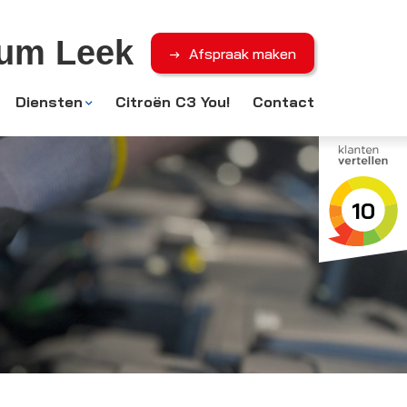
rum Leek
Afspraak maken
Diensten
Citroën C3 You!
Contact
10