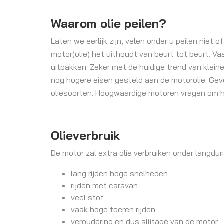
Waarom olie peilen?
Laten we eerlijk zijn, velen onder u peilen niet o
motor(olie) het uithoudt van beurt tot beurt. Va
uitpakken. Zeker met de huidige trend van klei
nog hogere eisen gesteld aan de motorolie. Gev
oliesoorten. Hoogwaardige motoren vragen om ho
Olieverbruik
De motor zal extra olie verbruiken onder langd
lang rijden hoge snelheden
rijden met caravan
veel stof
vaak hoge toeren rijden
veroudering en dus slijtage van de motor